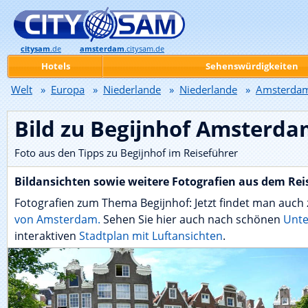
citysam
.de
amsterdam
.citysam.de
Hotels
Sehenswürdigkeiten
Welt
»
Europa
»
Niederlande
»
Niederlande
»
Amsterda
Bild zu Begijnhof Amsterda
Foto aus den Tipps zu Begijnhof im Reiseführer
Bildansichten sowie weitere Fotografien aus dem Rei
Fotografien zum Thema Begijnhof: Jetzt findet man auch 
von Amsterdam.
Sehen Sie hier auch nach schönen
Unte
interaktiven
Stadtplan mit Luftansichten
.