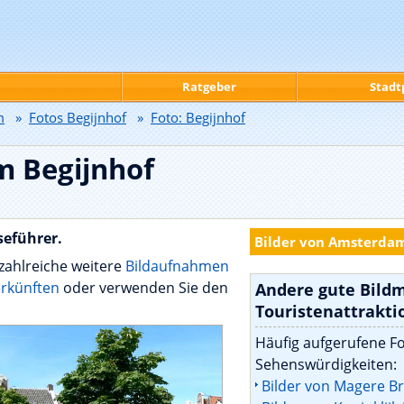
Ratgeber
Stadt
m
»
Fotos Begijnhof
»
Foto: Begijnhof
m Begijnhof
seführer.
Bilder von Amsterda
zahlreiche weitere
Bildaufnahmen
rkünften
oder verwenden Sie den
Andere gute Bild
Touristenattrakti
Häufig aufgerufene F
Sehenswürdigkeiten:
Bilder von Magere B