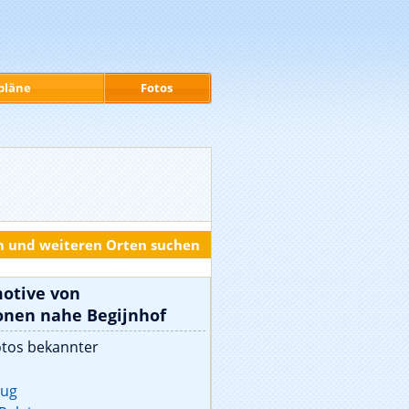
pläne
Fotos
m und weiteren Orten suchen
motive von
onen nahe Begijnhof
otos bekannter
rug