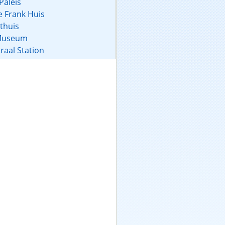
Paleis
 Frank Huis
thuis
 Museum
aal Station