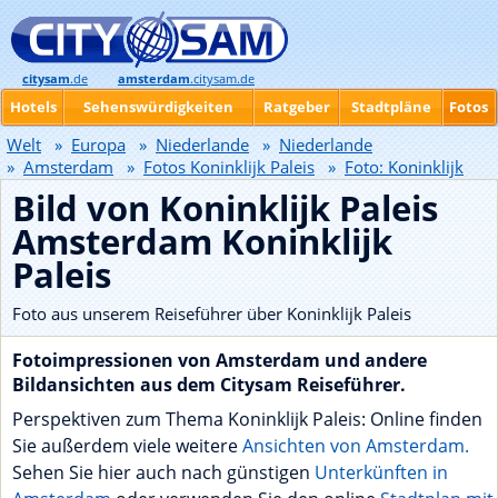
citysam
.de
amsterdam
.citysam.de
Hotels
Sehenswürdigkeiten
Ratgeber
Stadtpläne
Fotos
Welt
»
Europa
»
Niederlande
»
Niederlande
»
Amsterdam
»
Fotos Koninklijk Paleis
»
Foto: Koninklijk
Paleis
Bild von Koninklijk Paleis
Amsterdam Koninklijk
Paleis
Foto aus unserem Reiseführer über Koninklijk Paleis
Fotoimpressionen von Amsterdam und andere
Bildansichten aus dem Citysam Reiseführer.
Perspektiven zum Thema Koninklijk Paleis: Online finden
Sie außerdem viele weitere
Ansichten von Amsterdam.
Sehen Sie hier auch nach günstigen
Unterkünften in