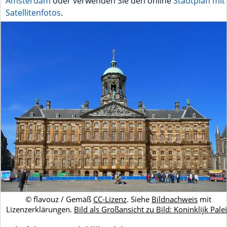
Amsterdam
oder verwenden Sie den online
Stadtplan mit
Satellitenfotos
.
© flavouz / Gemäß
CC-Lizenz
. Siehe
Bildnachweis
mit
Lizenzerklärungen.
Bild als Großansicht zu Bild: Koninklijk Pale